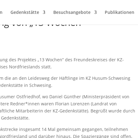
en
Gedenkstätte
Besuchsangebote
Publikationen
ung von „13 Wochen“
ung des Projektes „13 Wochen“ des Freundeskreises der KZ-
es Nordfrieslands statt.
m die an den Leidesweg der Häftlinge im KZ Husum-Schwesing
denkstätte in Schwesing.
sumer Ostfriedhof, wo Daniel Günther (Ministerpräsident von
eitere Redner*innen waren Florian Lorenzen (Landrat von
aftliche Mitarbeiterin der KZ-Gedenkstätte). Begrüßt wurde durch
 Gedenkstätte.
nkstrecke insgesamt 14 Mal gemeinsam gegangen, teilnehmen
Nordfriesland und darüber hinaus. Die Spaziergänge sind offen,